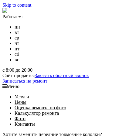
Skip to content
Работаем:
пн
вт
ср
чт
пт
сб
вс
с 8:00 до 20:00
Сайт продается
Заказать обратный звонок
Записаться на ремонт
Меню
Услуги
Цены
Оценка ремонта по фото
Калькулятор ремонта
Фото
Контакты
Хотите заменить передние тормозные колодки?